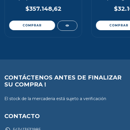
transformador
$357.148,62
$32.1
CONTÁCTENOS ANTES DE FINALIZAR
SU COMPRA !
El stock de la mercaderia está sujeto a verificación
CONTACTO
543413631985