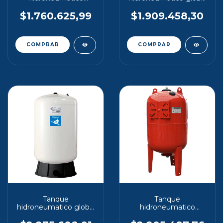
maxivarem 200 lt
challenger 250lt
vertical
vertical
$1.760.625,99
$1.909.458,30
Tanque
Tanque
hidroneumatico global
hidroneumatico
challenger 300lt
maxivarem 300 lt