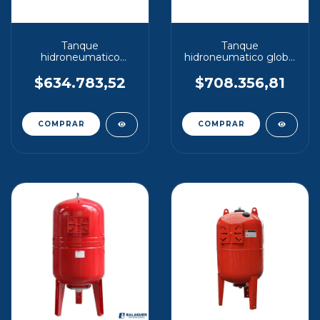
Tanque
Tanque
hidroneumatico
hidroneumatico global
maxivarem 60 lt
pressure wave 80lt
horizontal
vertical
$634.783,52
$708.356,81