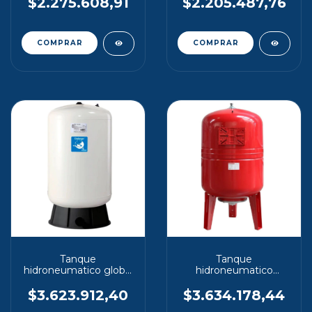
vertical
vertical
$2.275.608,91
$2.205.487,76
Tanque
Tanque
hidroneumatico global
hidroneumatico
challenger 450 lt
maxivarem 500 lt
vertical
vertical
$3.623.912,40
$3.634.178,44