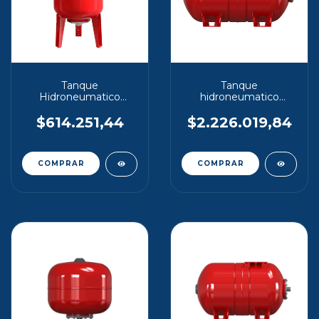
Tanque
Tanque
Hidroneumatico
hidroneumatico
Maxivarem 60lt
maxivarem 300 lt
Vertical
Horizontal
$614.251,44
$2.226.019,84