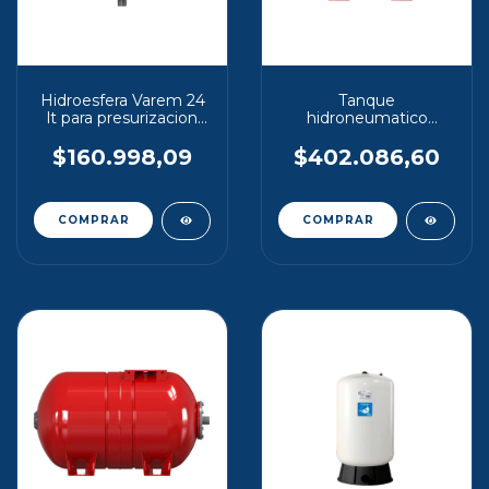
Hidroesfera Varem 24
Tanque
lt para presurizacion
hidroneumatico
domiciliaria
maxivarem 40 lt
horizontal
$160.998,09
$402.086,60