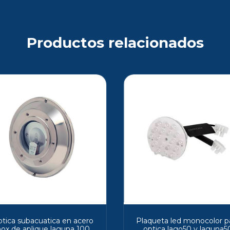
Productos relacionados
tica subacuatica en acero
Plaqueta led monocolor p
nox de aplique laguna 100
optica lago50 y laguna5