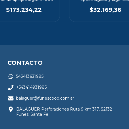
Bitem
$173.234,22
$32.169,36
CONTACTO
543413631985
+543414931985
balaguer@funescoop.com.ar
BALAGUER Perforaciones Ruta 9 km 317, S2132
Funes, Santa Fe