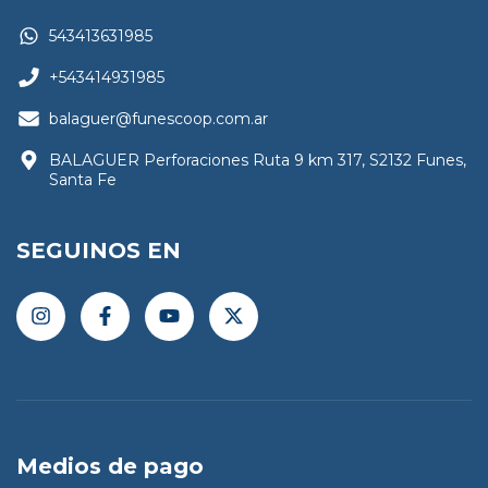
543413631985
+543414931985
balaguer@funescoop.com.ar
BALAGUER Perforaciones Ruta 9 km 317, S2132 Funes,
Santa Fe
SEGUINOS EN
Medios de pago