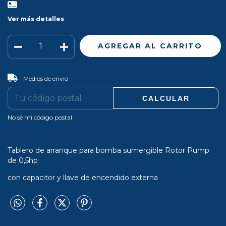
Ver más detalles
CAMBIAR CP
Entregas para el CP:
Medios de envío
CALCULAR
No sé mi código postal
Tablero de arranque para bomba sumergible Rotor Pump
de 0,5hp
con capacitor y llave de encendido externa