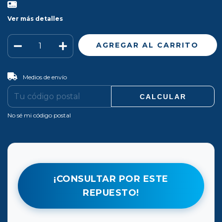
Ver más detalles
CAMBIAR CP
Entregas para el CP:
Medios de envío
CALCULAR
No sé mi código postal
¡CONSULTAR POR ESTE
REPUESTO!